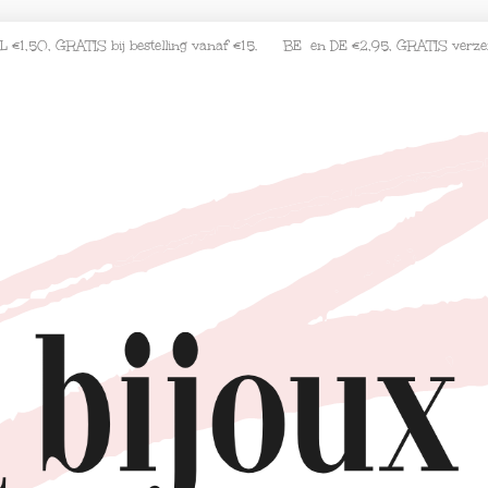
L €1,50, GRATIS bij bestelling vanaf €15. BE en DE €2,95, GRATIS verz