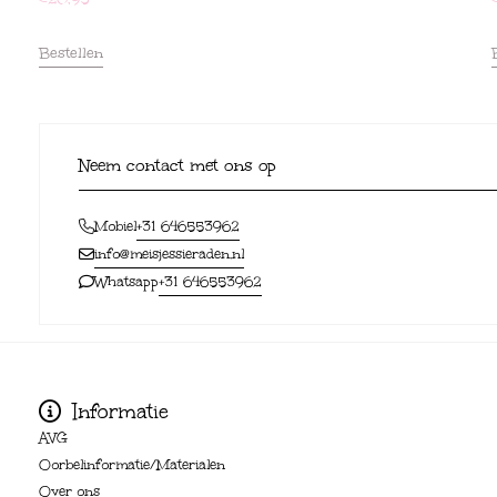
Bestellen
Neem contact met ons op
+31 646553962
Mobiel
info@meisjessieraden.nl
+31 646553962
Whatsapp
Informatie
AVG
Oorbelinformatie/Materialen
Over ons