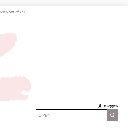
enden vanaf €50.
inloggen
Zoeken