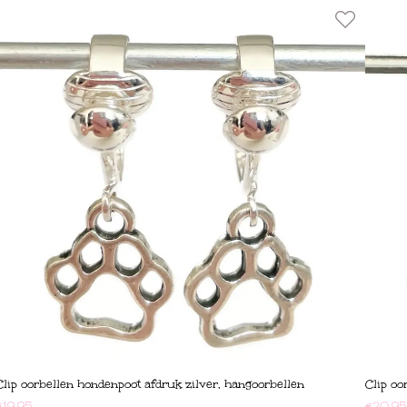
Clip oorbellen hondenpoot afdruk zilver, hangoorbellen
Clip oo
€
19,95
€
20,95