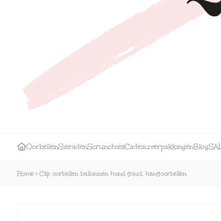
Oorbellen
Sieraden
Scrunchies
Cadeauverpakkingen
Blog
SA
Home
>
Clip oorbellen ballonnen hond goud, hangoorbellen