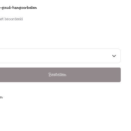
-goud-hangoorbellen
iet beoordeeld
Bestellen
en