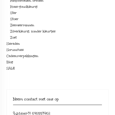
Ringoorbellen, creolen
Roze-goudkleurig
Ster
Stoer
Zeemeerminnen
Zilverkleurig, zonder kleurtjes
Zoet
Sieraden
Scrunchies
Cadeauverpakkingen
Blog
SALE
Neem contact met ons op
+31 646553962
Mobiel