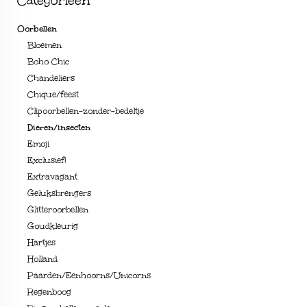
Categorieën
Oorbellen
Bloemen
Boho Chic
Chandeliers
Chique/feest
Clipoorbellen-zonder-bedeltje
Dieren/insecten
Emoji
Exclusief!
Extravagant
Geluksbrengers
Glitteroorbellen
Goudkleurig
Hartjes
Holland
Paarden/Eenhoorns/Unicorns
Regenboog