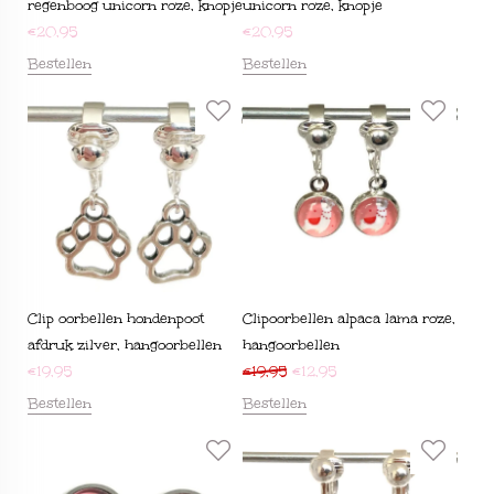
regenboog unicorn roze, knopje
unicorn roze, knopje
€
20,95
€
20,95
Bestellen
Bestellen
Clip oorbellen hondenpoot
Clipoorbellen alpaca lama roze,
afdruk zilver, hangoorbellen
hangoorbellen
€
19,95
€
19,95
€
12,95
Bestellen
Bestellen