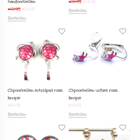
hangoorbellen
€
19,95
€
12,95
€
19,95
€
12,95
Bestellen
Bestellen
Clipoorbellen schildpad roze,
Clipoorbellen uiltjes roze,
knopje
knopje
€
19,95
€
19,95
Bestellen
Bestellen