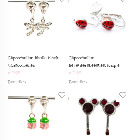
Clipoorbellen libelle blank,
Clipoorbellen
hangoorbellen
lieveheersbeestjes, knopje
€
17,95
€
19,95
Bestellen
Bestellen