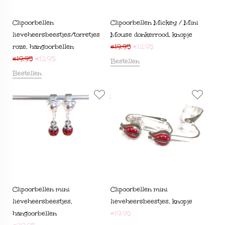
Clipoorbellen
Clipoorbellen Mickey / Mini
lieveheersbeestjes/torretjes
Mouse donkerrood, knopje
roze, hangoorbellen
€
19,95
€
12,95
€
19,95
€
12,95
Bestellen
Bestellen
Clipoorbellen mini
Clipoorbellen mini
lieveheersbeestjes,
lieveheersbeestjes, knopje
hangoorbellen
€
19,95