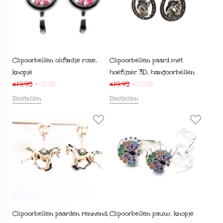
Clipoorbellen olifantje roze,
Clipoorbellen paard met
knopje
hoefijzer 3D, hangoorbellen
€
19,95
€
12,95
€
19,95
€
10,95
Bestellen
Bestellen
Clipoorbellen paarden rennend,
Clipoorbellen pauw, knopje