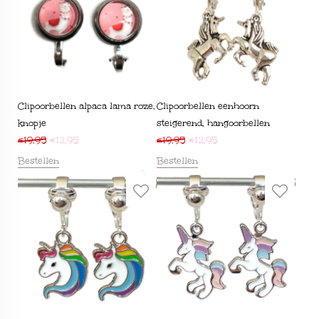
Clipoorbellen alpaca lama roze,
Clipoorbellen eenhoorn
knopje
steigerend, hangoorbellen
€
19,95
€
12,95
€
19,95
€
12,95
Bestellen
Bestellen