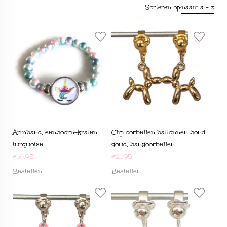
Sorteren op:
naam a - z
Armband, eenhoorn-kralen
Clip oorbellen ballonnen hond
turquoise
goud, hangoorbellen
€
16,95
€
21,95
Bestellen
Bestellen