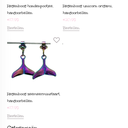
Regenboog hondenpootjes,
Regenboog unicorn origami,
hangoorbellen
hangoorbellen
€
17,95
€
20,95
Bestellen
Bestellen
Regenboog zeemeerminstaart,
hangoorbellen
€
17,95
Bestellen