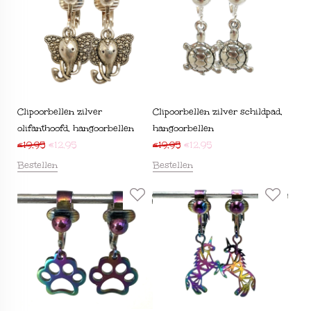
Clipoorbellen zilver
Clipoorbellen zilver schildpad,
olifanthoofd, hangoorbellen
hangoorbellen
€
19,95
€
12,95
€
19,95
€
12,95
Bestellen
Bestellen