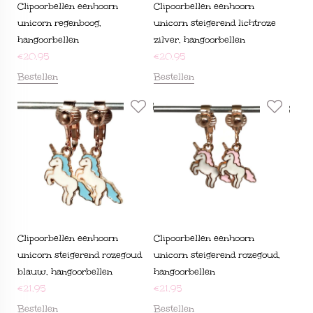
Clipoorbellen eenhoorn
Clipoorbellen eenhoorn
unicorn regenboog,
unicorn steigerend lichtroze
hangoorbellen
zilver, hangoorbellen
€
20,95
€
20,95
Bestellen
Bestellen
Clipoorbellen eenhoorn
Clipoorbellen eenhoorn
unicorn steigerend rozegoud
unicorn steigerend rozegoud,
blauw, hangoorbellen
hangoorbellen
€
21,95
€
21,95
Bestellen
Bestellen