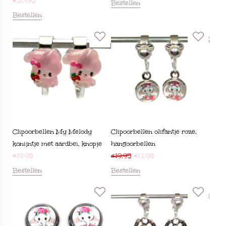
€
20,95
Bestellen
Bestellen
Clipoorbellen My Melody
Clipoorbellen olifantje roze,
konijntje met aardbei, knopje
hangoorbellen
€
19,95
€
19,95
€
12,95
Bestellen
Bestellen