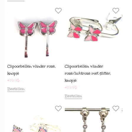
Clipoorbellen vlinder roze,
Clipoorbellen vlinder
knopje
roze/lichtroze met glitter,
€
19,95
knopje
€
19,95
Bestellen
Bestellen