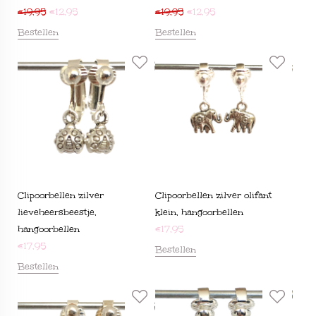
€
19,95
€
12,95
€
19,95
€
12,95
Bestellen
Bestellen
Clipoorbellen zilver
Clipoorbellen zilver olifant
lieveheersbeestje,
klein, hangoorbellen
hangoorbellen
€
17,95
€
17,95
Bestellen
Bestellen