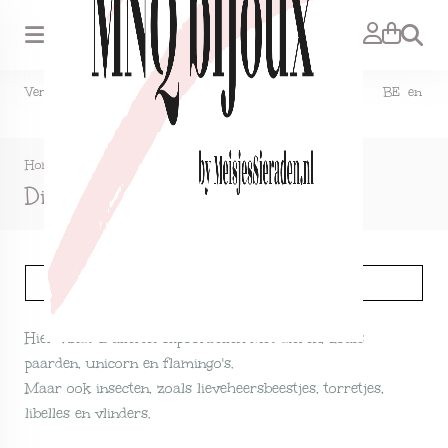
Zoeken
Verzendkosten NL €1,50, GRATIS bij bestelling vanaf €15. BE en
DE €2,95, GRATIS verzenden vanaf €50.
Home
>
Oorbellen
>
Dieren/insecten
Dieren/insecten
Filter
Hier vindt u allerlei clipoorbellen met dieren, zoals
paarden, unicorn en flamingo's.
Maar ook insecten, zoals lieveheersbeestjes, torretjes,
libelles en vlinders.