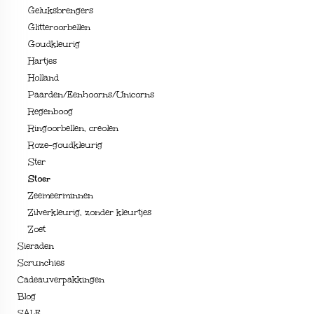
Geluksbrengers
Glitteroorbellen
Goudkleurig
Hartjes
Holland
Paarden/Eenhoorns/Unicorns
Regenboog
Ringoorbellen, creolen
Roze-goudkleurig
Ster
Stoer
Zeemeerminnen
Zilverkleurig, zonder kleurtjes
Zoet
Sieraden
Scrunchies
Cadeauverpakkingen
Blog
SALE