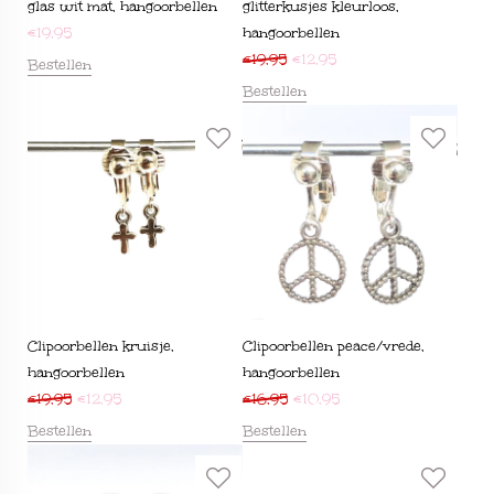
glas wit mat, hangoorbellen
glitterkusjes kleurloos,
€
19,95
hangoorbellen
€
19,95
€
12,95
Bestellen
Bestellen
Clipoorbellen kruisje,
Clipoorbellen peace/vrede,
hangoorbellen
hangoorbellen
€
19,95
€
12,95
€
16,95
€
10,95
Bestellen
Bestellen