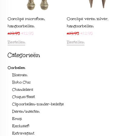
Oorclips microfoon,
Oorclips veren zilver,
hangoorbellen
hangoorbellen
€
19,95
€
12,95
€
19,95
€
12,95
Bestellen
Bestellen
Categorieën
Oorbellen
Bloemen
Boho Chic
Chandeliers
Chique/feest
Clipoorbellen-zonder-bedeltje
Dieren/insecten
Emoji
Exclusief!
Extravagant