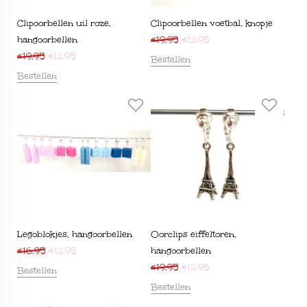
Clipoorbellen uil roze,
Clipoorbellen voetbal, knopje
hangoorbellen
€
19,95
€
12,95
€
19,95
€
12,95
Bestellen
Bestellen
Legoblokjes, hangoorbellen
Oorclips eiffeltoren,
€
16,95
€
12,95
hangoorbellen
€
19,95
€
12,95
Bestellen
Bestellen