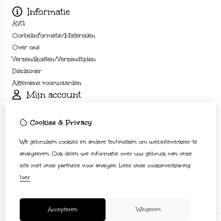
Informatie
AVG
Oorbelinformatie/Materialen
Over ons
Verzendkosten/Verzendtijden
Disclaimer
Algemene voorwaarden
Mijn account
Inloggen
Bestelhistorie
Cookies & Privacy
Verlanglijst
We gebruiken cookies en andere technieken om websiteverkeer te
Nieuwsbrief
Klantenservice
analyseren. Ook delen we informatie over uw gebruik van onze
site met onze partners voor analyse.
Lees onze cookieverklaring
Contact
hier
Sitemap
Accepteren
Weigeren