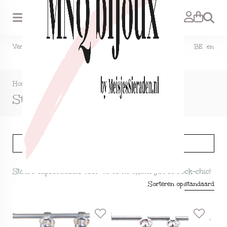
Zoeken
Verzendkosten NL €1,50, GRATIS bij bestelling vanaf €15. BE en
DE €2,95, GRATIS verzenden vanaf €50.
Home
>
Oorbellen
>
Stoer
Stoer
Filter
Stoere clipoorbellen, voor de echte skatergirl of rock-chic!
Sorteren op:
standaard