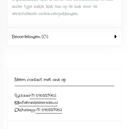
ander type zakje, klik dan op de link voor de
verschillende
cadeauverpakkingen
.
Beoordelingen (0)
Neem contact met ons op
+31 646553962
Mobiel
info@meisjessieraden.nl
+31 646553962
Whatsapp