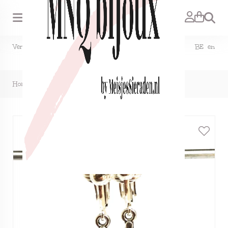
Zoeken
Verzendkosten NL €1,50, GRATIS bij bestelling vanaf €15. BE en
DE €2,95, GRATIS verzenden vanaf €50.
Home
>
Clipoorbellen kruisje, hangoorbellen