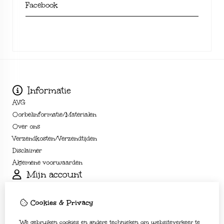
Facebook
Informatie
AVG
Oorbelinformatie/Materialen
Over ons
Verzendkosten/Verzendtijden
Disclaimer
Algemene voorwaarden
Mijn account
Inloggen
Bestelhistorie
Cookies & Privacy
Verlanglijst
Nieuwsbrief
We gebruiken cookies en andere technieken om websiteverkeer te