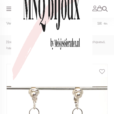
Zoeken
Verzendkosten NL €1,50, GRATIS bij bestelling vanaf €15. BE en
DE €2,95, GRATIS verzenden vanaf €50.
Home
>
Clipoorbellen kerstbal klein glas wit mat halfdoorschijnend,
hangoorbellen