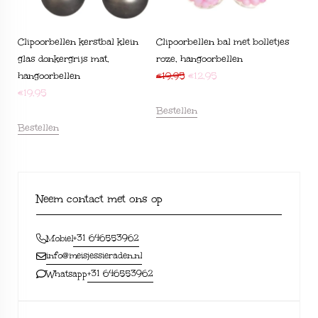
Clipoorbellen kerstbal klein
Clipoorbellen bal met bolletjes
glas donkergrijs mat,
roze, hangoorbellen
hangoorbellen
€
19,95
€
12,95
€
19,95
Bestellen
Bestellen
Neem contact met ons op
+31 646553962
Mobiel
info@meisjessieraden.nl
+31 646553962
Whatsapp