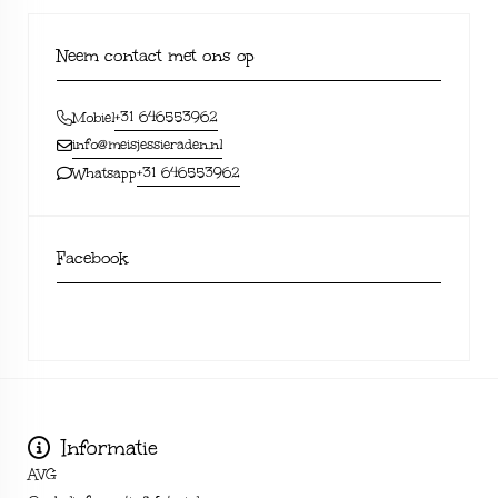
Neem contact met ons op
+31 646553962
Mobiel
info@meisjessieraden.nl
+31 646553962
Whatsapp
Facebook
Informatie
AVG