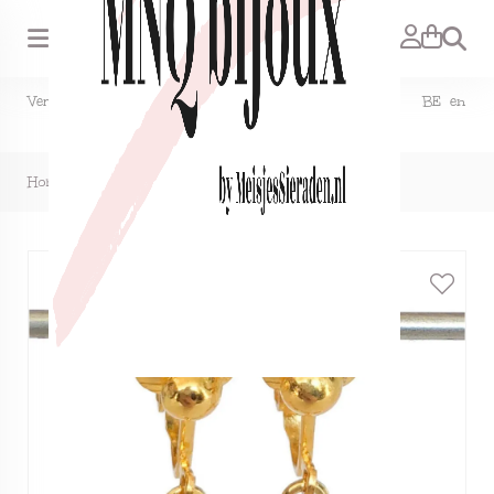
Zoeken
Verzendkosten NL €1,50, GRATIS bij bestelling vanaf €15. BE en
DE €2,95, GRATIS verzenden vanaf €50.
Home
>
Clipoorbellen gouden bijtjes, hangoorbellen