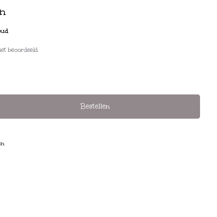
en
oud
iet beoordeeld
Bestellen
en