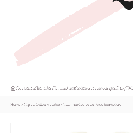
Oorbellen
Sieraden
Scrunchies
Cadeauverpakkingen
Blog
SA
Home
>
Clipoorbellen gouden glitter hartjes open, hangoorbellen