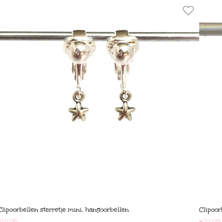
Clipoorbellen sterretje mini, hangoorbellen
Clipoor
€
18,95
€
22,95