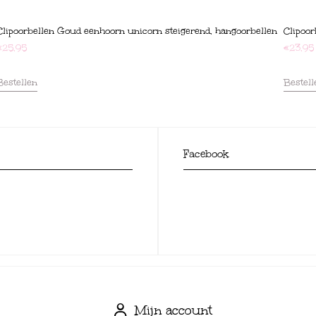
Clipoorbellen Goud eenhoorn unicorn steigerend, hangoorbellen
Clipoor
€
25,95
€
23,95
Bestellen
Bestell
Facebook
Mijn account