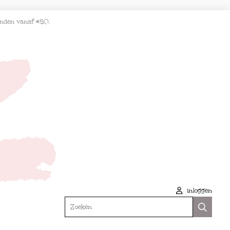
enden vanaf €50.
inloggen
Zoeken