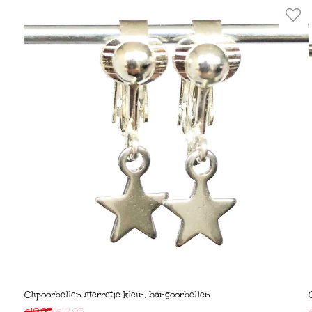
Clipoorbellen sterretje klein, hangoorbellen
€
19,95
€
12,95