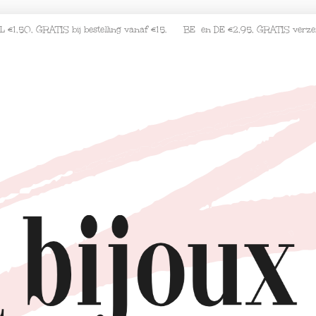
L €1,50, GRATIS bij bestelling vanaf €15. BE en DE €2,95, GRATIS verz