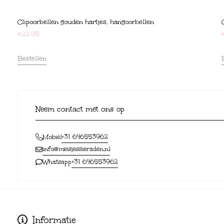
Clipoorbellen gouden hartjes, hangoorbellen
€
22,95
Bestellen
Neem contact met ons op
+31 646553962
Mobiel
info@meisjessieraden.nl
+31 646553962
Whatsapp
Informatie