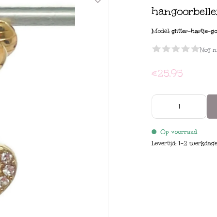
hangoorbell
Model:
glitter-hartje-g
Nog n
€25,95
Op voorraad
Levertijd: 1-2 werkdag