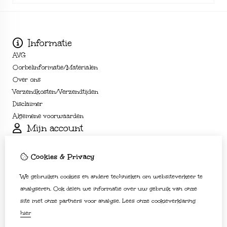
Informatie
AVG
Oorbelinformatie/Materialen
Over ons
Verzendkosten/Verzendtijden
Disclaimer
Algemene voorwaarden
Mijn account
Inloggen
Bestelhistorie
Cookies & Privacy
Verlanglijst
We gebruiken cookies en andere technieken om websiteverkeer te
Nieuwsbrief
Klantenservice
analyseren. Ook delen we informatie over uw gebruik van onze
site met onze partners voor analyse.
Lees onze cookieverklaring
Contact
hier
Sitemap