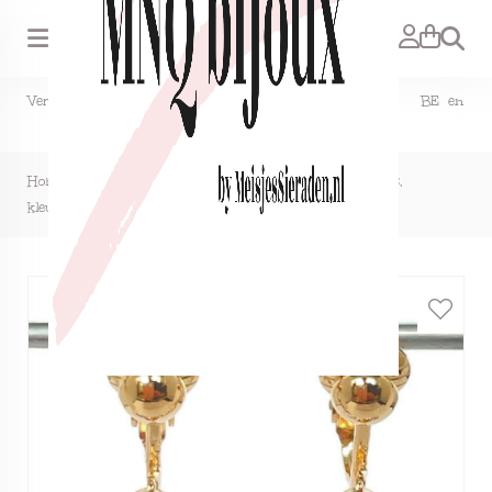
Zoeken
Verzendkosten NL €1,50, GRATIS bij bestelling vanaf €15. BE en
DE €2,95, GRATIS verzenden vanaf €50.
Home
>
Clipoorbellen Hello Kitty goud met heel veel glitters,
kleurloos, hangoorbellen