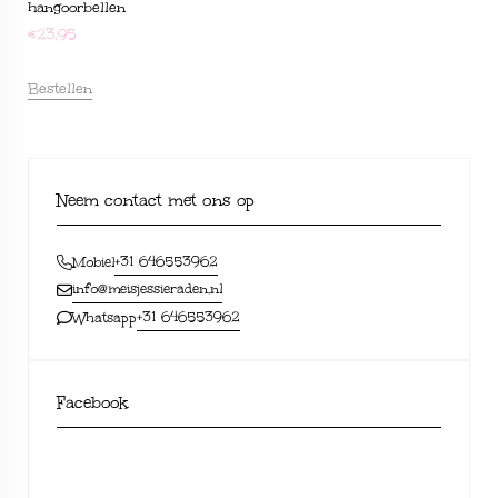
hangoorbellen
€
23,95
Bestellen
Neem contact met ons op
+31 646553962
Mobiel
info@meisjessieraden.nl
+31 646553962
Whatsapp
Facebook