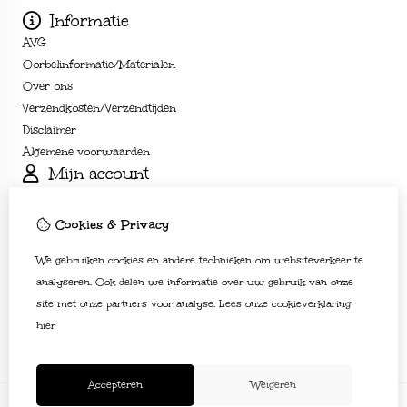
Informatie
AVG
Oorbelinformatie/Materialen
Over ons
Verzendkosten/Verzendtijden
Disclaimer
Algemene voorwaarden
Mijn account
Inloggen
Bestelhistorie
Cookies & Privacy
Verlanglijst
We gebruiken cookies en andere technieken om websiteverkeer te
Nieuwsbrief
Klantenservice
analyseren. Ook delen we informatie over uw gebruik van onze
site met onze partners voor analyse.
Lees onze cookieverklaring
Contact
hier
Sitemap
Accepteren
Weigeren