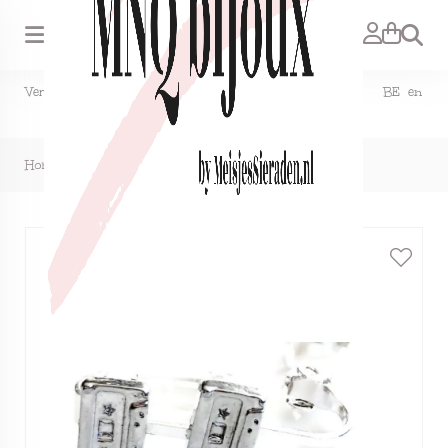
Zoeken
Verzendkosten NL €1,50, GRATIS bij bestelling vanaf €15. BE en
DE €2,95, GRATIS verzenden vanaf €50.
Home
>
Clip oorbellen retro cassettebandje, knopje