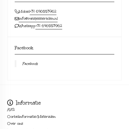
+31 646553962
Mobiel
info@meisjessieraden.nl
+31 646553962
Whatsapp
Facebook
Facebook
Informatie
AVG
Oorbelinformatie/Materialen
Over ons