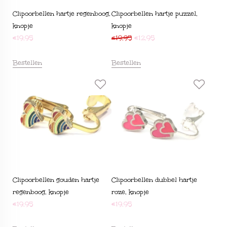
Clipoorbellen hartje regenboog,
Clipoorbellen hartje puzzel,
knopje
knopje
€
19,95
€
19,95
€
12,95
Bestellen
Bestellen
Clipoorbellen gouden hartje
Clipoorbellen dubbel hartje
regenboog, knopje
roze, knopje
€
19,95
€
19,95