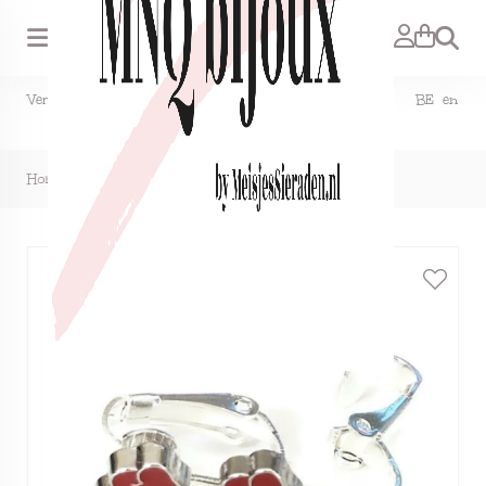
Zoeken
Verzendkosten NL €1,50, GRATIS bij bestelling vanaf €15. BE en
DE €2,95, GRATIS verzenden vanaf €50.
Home
>
Clipoorbellen dubbel hartje rood, knopje