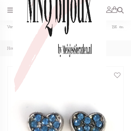
Zoeken
Verzendkosten NL €1,50, GRATIS bij bestelling vanaf €15. BE en
DE €2,95, GRATIS verzenden vanaf €50.
Home
>
Clipoorbellen hartje glitter klein blauw, knopje