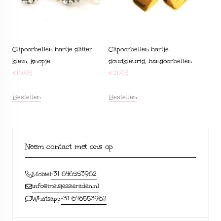
Clipoorbellen hartje glitter
Clipoorbellen hartje
klein, knopje
goudkleurig, hangoorbellen
€
19,95
€
21,95
Bestellen
Bestellen
Neem contact met ons op
+31 646553962
Mobiel
info@meisjessieraden.nl
+31 646553962
Whatsapp