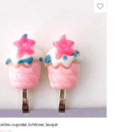
bellen cupcake lichtroze, knopje
€
12,95