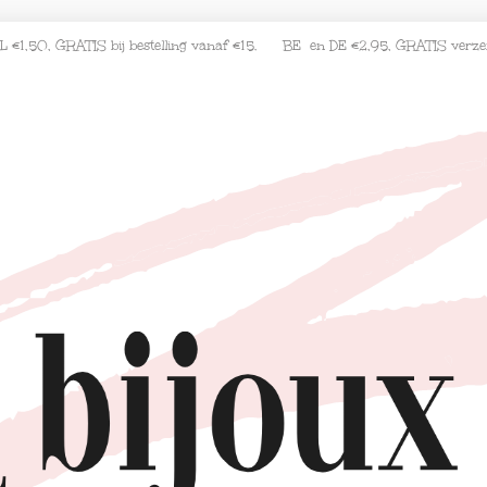
L €1,50, GRATIS bij bestelling vanaf €15. BE en DE €2,95, GRATIS verz