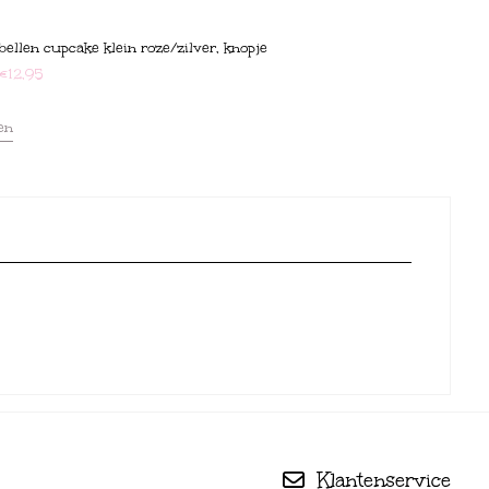
bellen cupcake klein roze/zilver, knopje
€
12,95
en
Klantenservice