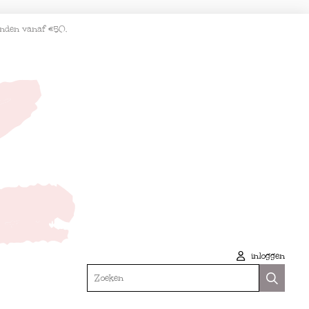
enden vanaf €50.
inloggen
Zoeken