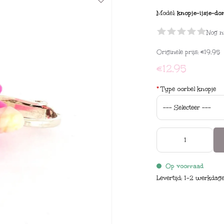
Model:
knopje-ijsje-do
Nog n
Originele prijs:
€19,95
€12,95
*
Type oorbel knopje
Op voorraad
Levertijd: 1-2 werkdag