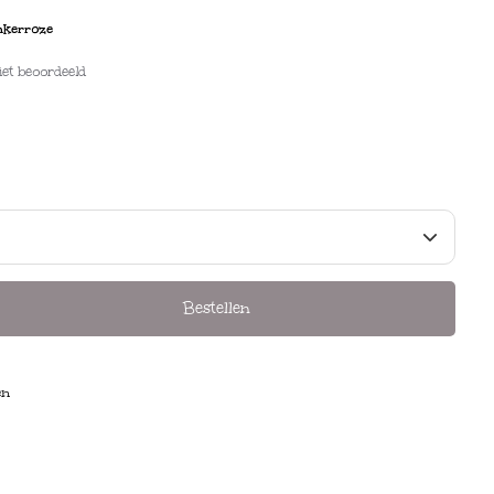
nkerroze
iet beoordeeld
Bestellen
en