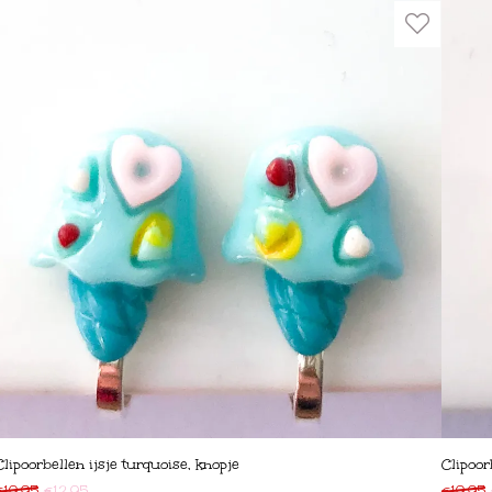
Clipoorbellen ijsje turquoise, knopje
Clipoor
€
19,95
€
12,95
€
19,95