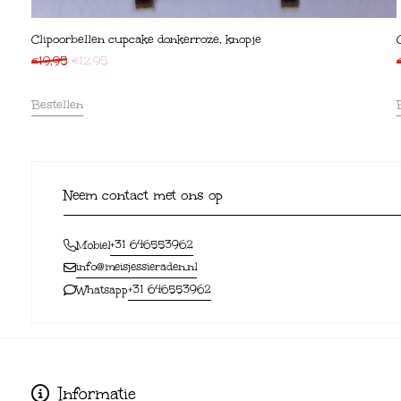
Clipoorbellen cupcake donkerroze, knopje
€
19,95
€
12,95
Bestellen
Neem contact met ons op
+31 646553962
Mobiel
info@meisjessieraden.nl
+31 646553962
Whatsapp
Informatie