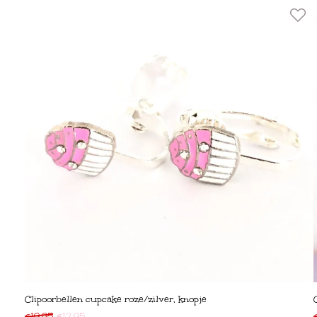
Clipoorbellen cupcake roze/zilver, knopje
€
19,95
€
12,95