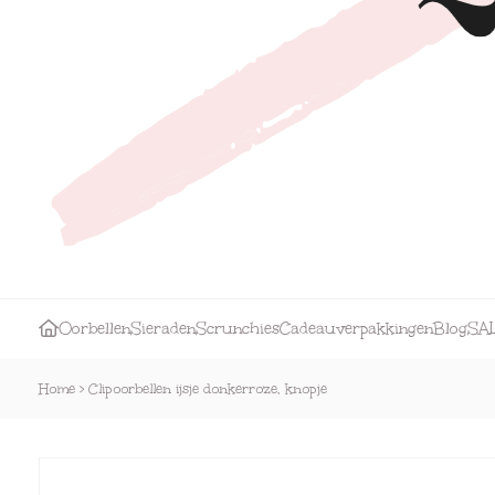
Oorbellen
Sieraden
Scrunchies
Cadeauverpakkingen
Blog
SA
Home
>
Clipoorbellen ijsje donkerroze, knopje