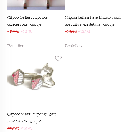
Clipoorbellen cupcake
Clipoorbellen ijsje blauw rood
donkerroze, knopje
met zilveren details, knopje
€
19,95
€
12,95
€
19,95
€
12,95
Bestellen
Bestellen
Clipoorbellen cupcake klein
roze/zilver, knopje
€
19,95
€
12,95