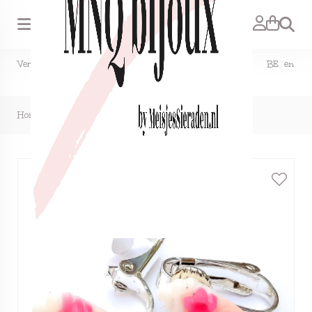
Zoeken
Verzendkosten NL €1,50, GRATIS bij bestelling vanaf €15. BE en
DE €2,95, GRATIS verzenden vanaf €50.
Home
>
Clipoorbellen ijsje lichtroze, knopje