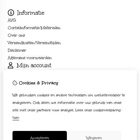
Informatie
AVG
Oorbelinformatie/Materialen
Over ons
Verzendkosten/Verzendtijden
Disclaimer
Algemene voorwaarden
Mijn account
Inloggen
Bestelhistorie
Cookies & Privacy
Verlanglijst
We gebruiken cookies en andere technieken om websiteverkeer te
Nieuwsbrief
Klantenservice
analyseren. Ook delen we informatie over uw gebruik van onze
site met onze partners voor analyse.
Lees onze cookieverklaring
Contact
hier
Sitemap
Accepteren
Weigeren