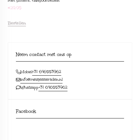
met glitters, hangoorbellen
€
29,95
Bestellen
Neem contact met ons op
+31 646553962
Mobiel
info@meisjessieraden.nl
+31 646553962
Whatsapp
Facebook