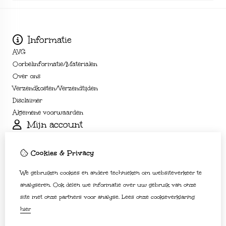
Informatie
AVG
Oorbelinformatie/Materialen
Over ons
Verzendkosten/Verzendtijden
Disclaimer
Algemene voorwaarden
Mijn account
Inloggen
Bestelhistorie
Cookies & Privacy
Verlanglijst
We gebruiken cookies en andere technieken om websiteverkeer te
Nieuwsbrief
Klantenservice
analyseren. Ook delen we informatie over uw gebruik van onze
site met onze partners voor analyse.
Lees onze cookieverklaring
Contact
hier
Sitemap