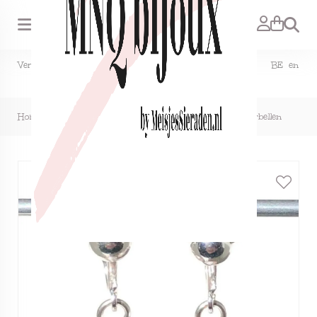
Zoeken
Verzendkosten NL €1,50, GRATIS bij bestelling vanaf €15. BE en
DE €2,95, GRATIS verzenden vanaf €50.
Home
>
Clipoorbellen (kunststof) zachtroze parel, hangoorbellen