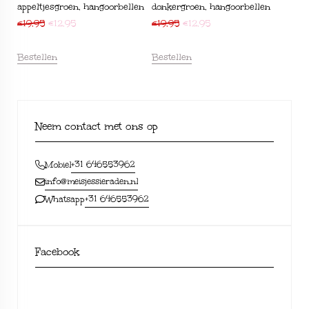
appeltjesgroen, hangoorbellen
donkergroen, hangoorbellen
€
19,95
€
12,95
€
19,95
€
12,95
Bestellen
Bestellen
Neem contact met ons op
+31 646553962
Mobiel
info@meisjessieraden.nl
+31 646553962
Whatsapp
Facebook