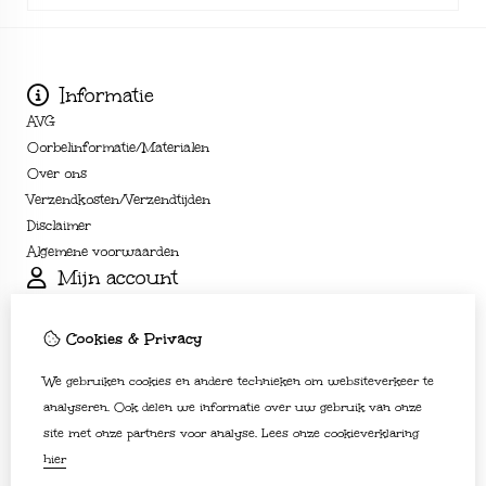
Informatie
AVG
Oorbelinformatie/Materialen
Over ons
Verzendkosten/Verzendtijden
Disclaimer
Algemene voorwaarden
Mijn account
Inloggen
Bestelhistorie
Cookies & Privacy
Verlanglijst
We gebruiken cookies en andere technieken om websiteverkeer te
Nieuwsbrief
Klantenservice
analyseren. Ook delen we informatie over uw gebruik van onze
site met onze partners voor analyse.
Lees onze cookieverklaring
Contact
hier
Sitemap