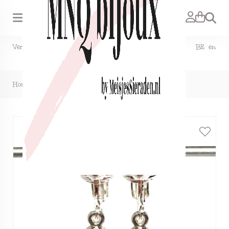
Zoeken
Verzendkosten NL €1,50, GRATIS bij bestelling vanaf €15. BE en
DE €2,95, GRATIS verzenden vanaf €50.
Home
>
Clipoorbellen miniglitter blank, hangoorbellen