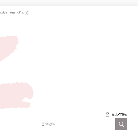
enden vanaf €50.
inloggen
Zoeken