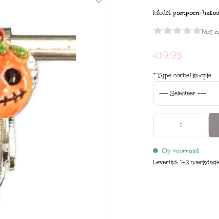
Model:
pompoen-hallo
Nog n
€19,95
*
Type oorbel knopje
Op voorraad
Levertijd: 1-2 werkdag