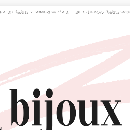
L €1,50, GRATIS bij bestelling vanaf €15. BE en DE €2,95, GRATIS verz