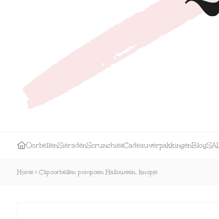
Oorbellen
Sieraden
Scrunchies
Cadeauverpakkingen
Blog
SA
Home
>
Clipoorbellen pompoen Halloween, knopje