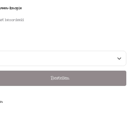
ween-knopje
iet beoordeeld
Bestellen
en