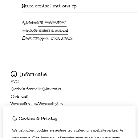
Neem contact met ons op
+31 646553962
Mobiel
info@meisjessieraden.nl
+31 646553962
Whatsapp
Informatie
AVG
Oorbelinformatie/Materialen
Over ons
Verzendkosten/Verzendtijden
Disclaimer
Cookies & Privacy
Algemene voorwaarden
We gebruiken cookies en andere technieken om websiteverkeer te
analyseren. Ook delen we informatie over uw gebruik van onze