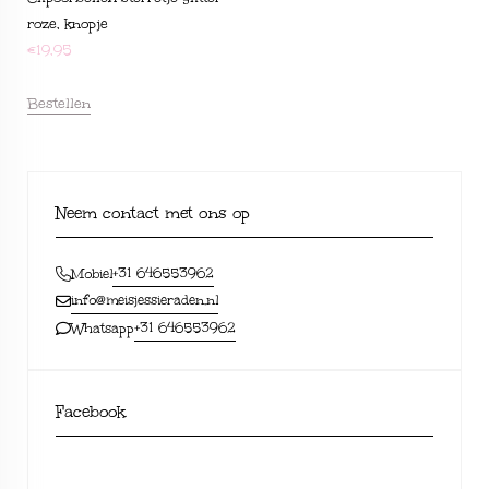
roze, knopje
€
19,95
Bestellen
Neem contact met ons op
+31 646553962
Mobiel
info@meisjessieraden.nl
+31 646553962
Whatsapp
Facebook