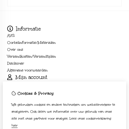
Informatie
AVG
Oorbelinformatie/Materialen
Over ons
Verzendkosten/Verzendtijden
Disclaimer
Algemene voorwaarden
Mijn account
Inloggen
Bestelhistorie
Cookies & Privacy
Verlanglijst
We gebruiken cookies en andere technieken om websiteverkeer te
Nieuwsbrief
Klantenservice
analyseren. Ook delen we informatie over uw gebruik van onze
site met onze partners voor analyse.
Lees onze cookieverklaring
Contact
hier
Sitemap