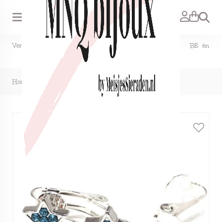
Zoeken
Verzendkosten NL €1,50, GRATIS bij bestelling vanaf €15. BE en
DE €2,95, GRATIS verzenden vanaf €50.
Home
>
Clipoorbellen sterretje glitter turquoise, knopje