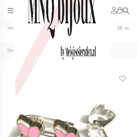
Zoeken
Verzendkosten NL €1,50, GRATIS bij bestelling vanaf €15. BE en
DE €2,95, GRATIS verzenden vanaf €50.
Home
>
Clipoorbellen vlinder lichtroze, knopje