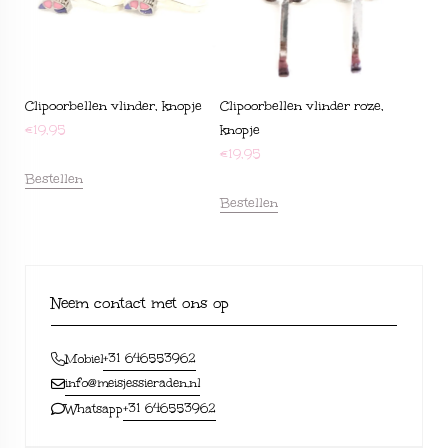
Clipoorbellen vlinder, knopje
Clipoorbellen vlinder roze,
€
19,95
knopje
€
19,95
Bestellen
Bestellen
Neem contact met ons op
+31 646553962
Mobiel
info@meisjessieraden.nl
+31 646553962
Whatsapp