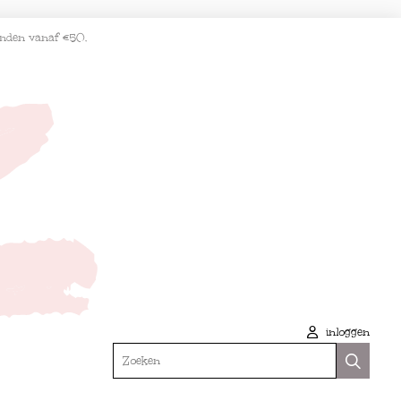
enden vanaf €50.
inloggen
Zoeken