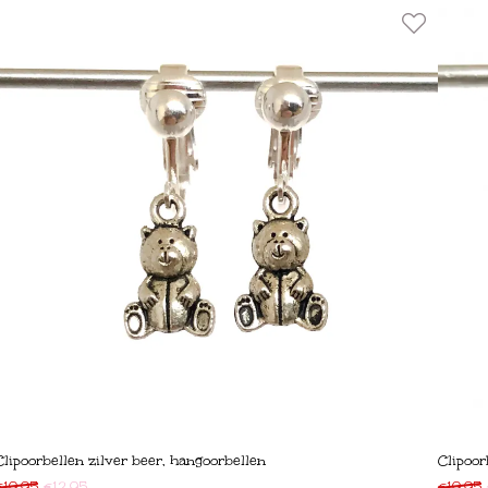
Clipoorbellen zilver beer, hangoorbellen
Clipoor
€
19,95
€
12,95
€
19,95