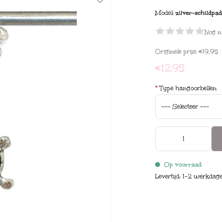
Model:
zilver-schildpa
Nog n
Originele prijs:
€19,95
€12,95
*
Type hangoorbellen
Op voorraad
Levertijd: 1-2 werkdag