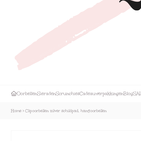
Oorbellen
Sieraden
Scrunchies
Cadeauverpakkingen
Blog
SA
Home
>
Clipoorbellen zilver schildpad, hangoorbellen