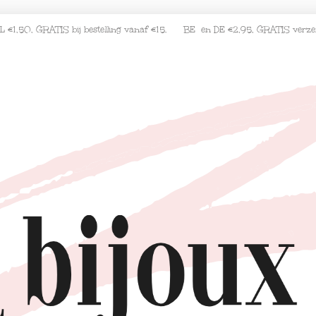
L €1,50, GRATIS bij bestelling vanaf €15. BE en DE €2,95, GRATIS verz