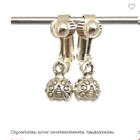
Clipoorbellen zilver lieveheersbeestje, hangoorbellen
€
17,95