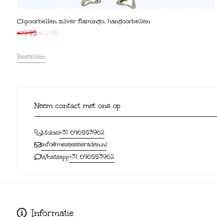
Clipoorbellen zilver flamingo, hangoorbellen
€
19,95
€
12,95
Bestellen
Neem contact met ons op
+31 646553962
Mobiel
info@meisjessieraden.nl
+31 646553962
Whatsapp
Informatie