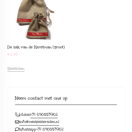
De zak van de Kerstman (groot)
€
2,95
Bestellen
Neem contact met ons op
+31 646553962
Mobiel
info@meisjessieraden.nl
+31 646553962
Whatsapp