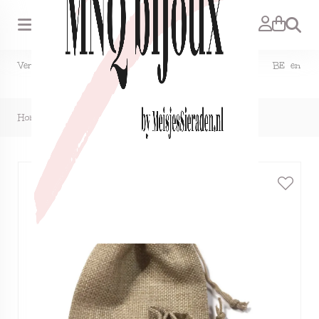
Zoeken
Verzendkosten NL €1,50, GRATIS bij bestelling vanaf €15. BE en
DE €2,95, GRATIS verzenden vanaf €50.
Home
>
De zak van de Kerstman (klein)