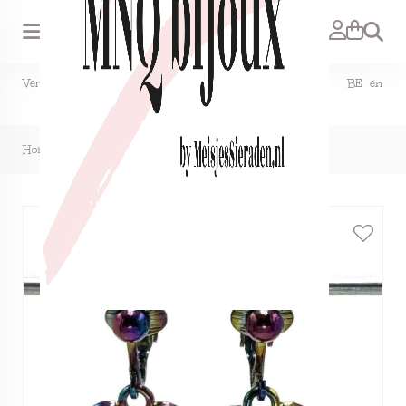
Zoeken
Verzendkosten NL €1,50, GRATIS bij bestelling vanaf €15. BE en
DE €2,95, GRATIS verzenden vanaf €50.
Home
>
Regenboog hartje bol, hangoorbellen