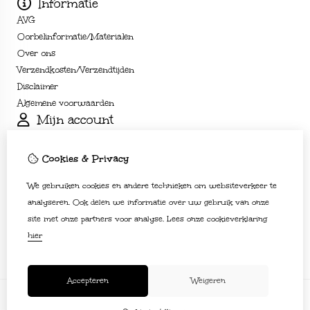
Informatie
AVG
Oorbelinformatie/Materialen
Over ons
Verzendkosten/Verzendtijden
Disclaimer
Algemene voorwaarden
Mijn account
Inloggen
Bestelhistorie
Cookies & Privacy
Verlanglijst
We gebruiken cookies en andere technieken om websiteverkeer te
Nieuwsbrief
Klantenservice
analyseren. Ook delen we informatie over uw gebruik van onze
site met onze partners voor analyse.
Lees onze cookieverklaring
Contact
hier
Sitemap
Accepteren
Weigeren