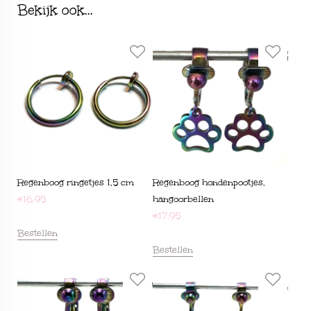
Bekijk ook...
Regenboog ringetjes 1,5 cm
Regenboog hondenpootjes,
€
16,95
hangoorbellen
€
17,95
Bestellen
Bestellen