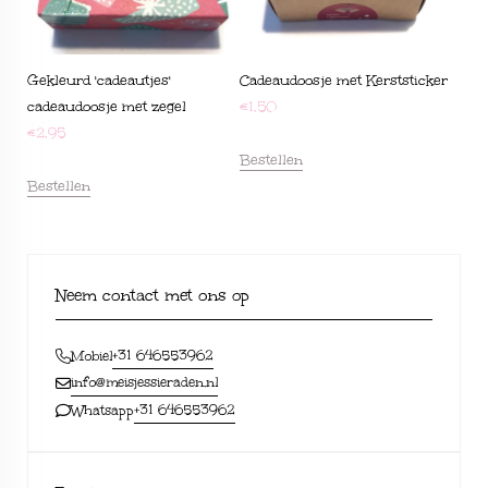
Gekleurd 'cadeautjes'
Cadeaudoosje met Kerststicker
cadeaudoosje met zegel
€
1,50
€
2,95
Bestellen
Bestellen
Neem contact met ons op
+31 646553962
Mobiel
info@meisjessieraden.nl
+31 646553962
Whatsapp