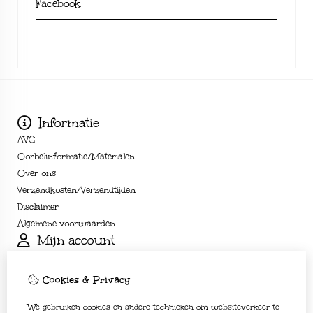
Facebook
Informatie
AVG
Oorbelinformatie/Materialen
Over ons
Verzendkosten/Verzendtijden
Disclaimer
Algemene voorwaarden
Mijn account
Inloggen
Bestelhistorie
Cookies & Privacy
Verlanglijst
We gebruiken cookies en andere technieken om websiteverkeer te
Nieuwsbrief