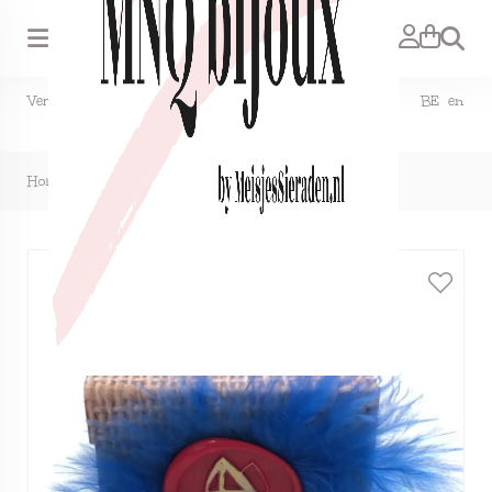
Zoeken
Verzendkosten NL €1,50, GRATIS bij bestelling vanaf €15. BE en
DE €2,95, GRATIS verzenden vanaf €50.
Home
>
Sinterklaas cadeaudoosje met zegel en veertje