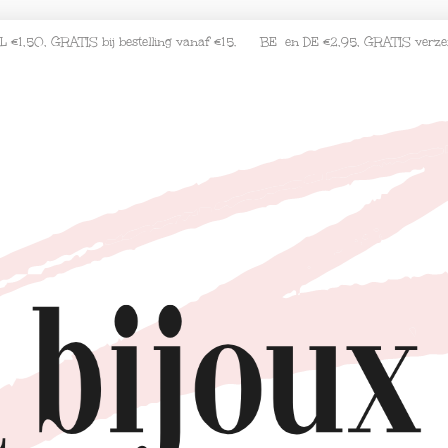
L €1,50, GRATIS bij bestelling vanaf €15. BE en DE €2,95, GRATIS verz