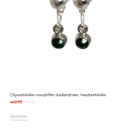
Clipoorbellen miniglitter donkergroen, hangoorbellen
€
19,95
€
12,95
Bestellen