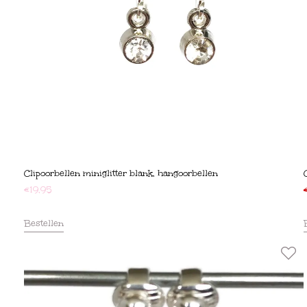
Clipoorbellen miniglitter blank, hangoorbellen
€
19,95
Bestellen