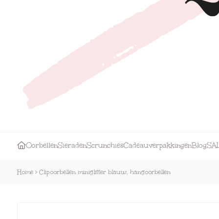
Oorbellen
Sieraden
Scrunchies
Cadeauverpakkingen
Blog
SA
Home
>
Clipoorbellen miniglitter blauw, hangoorbellen