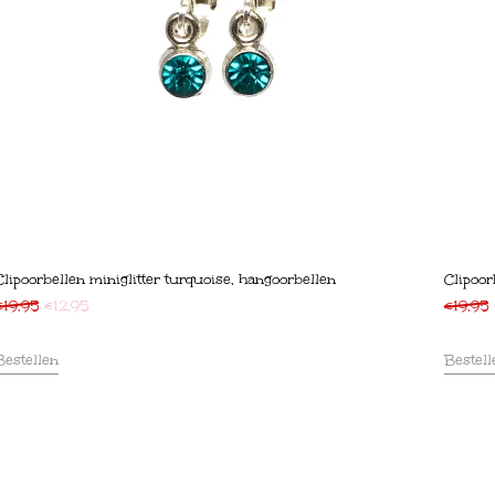
Clipoorbellen miniglitter turquoise, hangoorbellen
Clipoor
€
19,95
€
12,95
€
19,95
Bestellen
Bestell