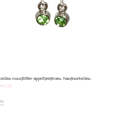
bellen miniglitter appeltjesgroen, hangoorbellen
€
12,95
en