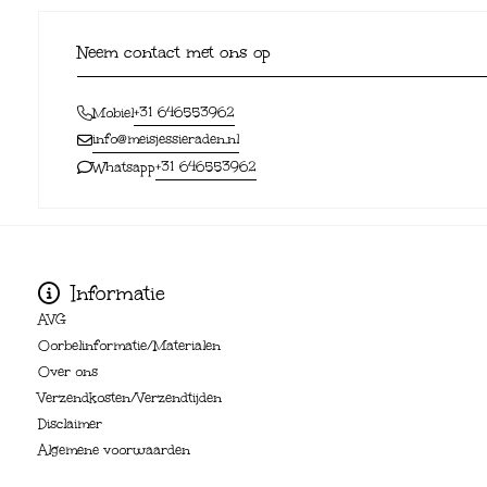
Neem contact met ons op
+31 646553962
Mobiel
info@meisjessieraden.nl
+31 646553962
Whatsapp
Informatie
AVG
Oorbelinformatie/Materialen
Over ons
Verzendkosten/Verzendtijden
Disclaimer
Algemene voorwaarden