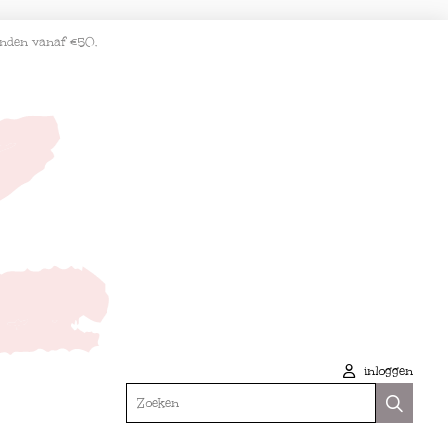
enden vanaf €50.
inloggen
Zoeken