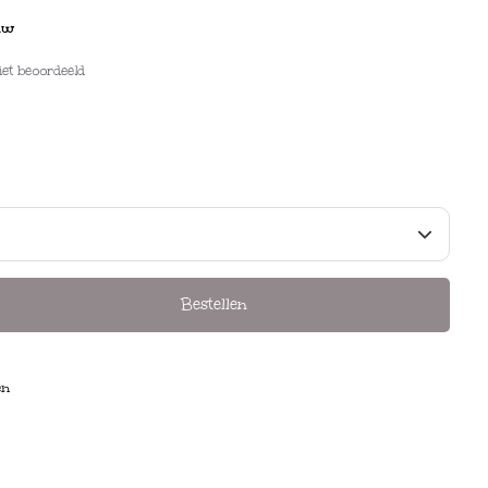
auw
iet beoordeeld
Bestellen
en