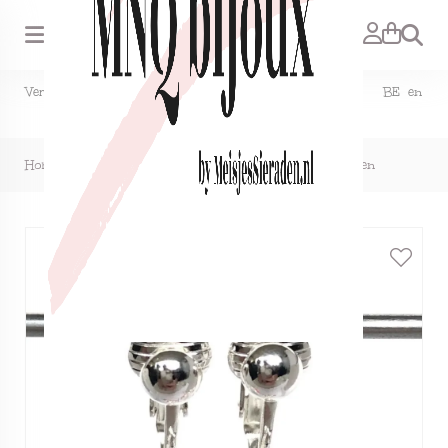
Zoeken
Verzendkosten NL €1,50, GRATIS bij bestelling vanaf €15. BE en
DE €2,95, GRATIS verzenden vanaf €50.
Home
>
Clipoorbellen minihartjes donkerroze, hangoorbellen