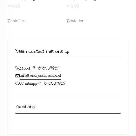
€
19,95
€
19,95
Bestellen
Bestellen
Neem contact met ons op
+31 646553962
Mobiel
info@meisjessieraden.nl
+31 646553962
Whatsapp
Facebook