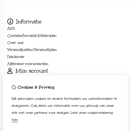
Informatie
AVG
Oorbelinformatie/Materialen
Over ons
Verzendkosten/Verzendtijden
Disclaimer
Algemene voorwaarden
Mijn account
Inloggen
Bestelhistorie
Cookies & Privacy
Verlanglijst
We gebruiken cookies en andere technieken om websiteverkeer te
Nieuwsbrief
Klantenservice
analyseren. Ook delen we informatie over uw gebruik van onze
site met onze partners voor analyse.
Lees onze cookieverklaring
Contact
hier
Sitemap