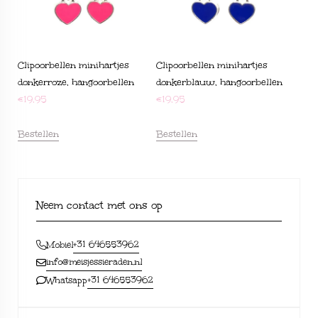
Clipoorbellen minihartjes
Clipoorbellen minihartjes
donkerroze, hangoorbellen
donkerblauw, hangoorbellen
€
19,95
€
19,95
Bestellen
Bestellen
Neem contact met ons op
+31 646553962
Mobiel
info@meisjessieraden.nl
+31 646553962
Whatsapp