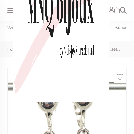
Zoeken
Verzendkosten NL €1,50, GRATIS bij bestelling vanaf €15. BE en
DE €2,95, GRATIS verzenden vanaf €50.
Home
>
Clipoorbellen ministerretjes donkerblauw, hangoorbellen