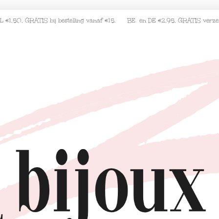
L €1,50, GRATIS bij bestelling vanaf €15. BE en DE €2,95, GRATIS verz