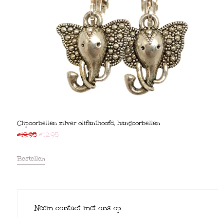
Clipoorbellen zilver olifanthoofd, hangoorbellen
€
19,95
€
12,95
Bestellen
Neem contact met ons op