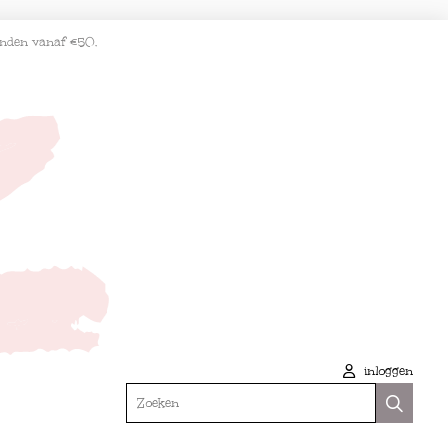
enden vanaf €50.
inloggen
Zoeken