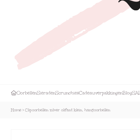
Oorbellen
Sieraden
Scrunchies
Cadeauverpakkingen
Blog
SA
Home
>
Clipoorbellen zilver olifant klein, hangoorbellen