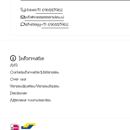
+31 646553962
Mobiel
info@meisjessieraden.nl
+31 646553962
Whatsapp
Informatie
AVG
Oorbelinformatie/Materialen
Over ons
Verzendkosten/Verzendtijden
Disclaimer
Algemene voorwaarden