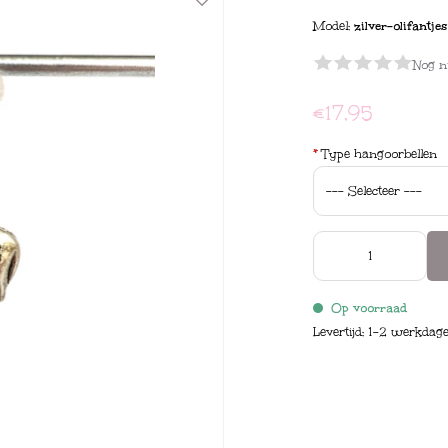
Model:
zilver-olifantjes
Nog n
€17,95
*
Type hangoorbellen
Op voorraad
Levertijd: 1-2 werkdag