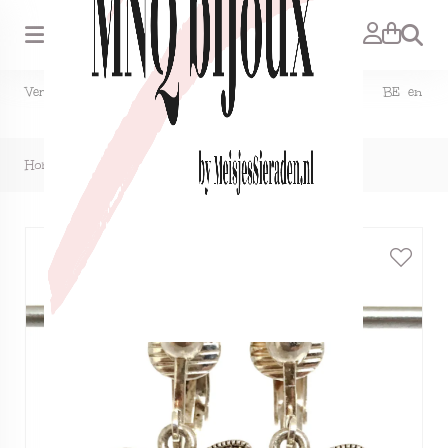
Zoeken
Verzendkosten NL €1,50, GRATIS bij bestelling vanaf €15. BE en
DE €2,95, GRATIS verzenden vanaf €50.
Home
>
Clipoorbellen zilver olifanthoofd, hangoorbellen