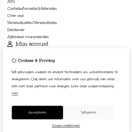
AVG
Oorbelinformatie/Materialen
Over ons
Verzendkosten/Verzendtijden
Disclaimer
Algemene voorwaarden
Mijn account
Inloggen
Bestelhistorie
Cookies & Privacy
Verlanglijst
We gebruiken cookies en andere technieken om websiteverkeer te
Nieuwsbrief
Klantenservice
analyseren. Ook delen we informatie over uw gebruik van onze
site met onze partners voor analyse.
Lees onze cookieverklaring
Contact
hier
Sitemap
Accepteren
Weigeren
Cookie-instellingen
© Copyright 2026 |
TSB