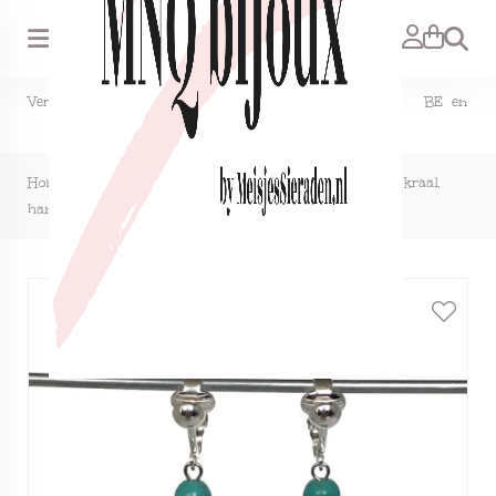
Zoeken
Verzendkosten NL €1,50, GRATIS bij bestelling vanaf €15. BE en
DE €2,95, GRATIS verzenden vanaf €50.
Home
>
Clipoorbellen boho-chic, rond turquoise-rood met kraal,
hangoorbellen