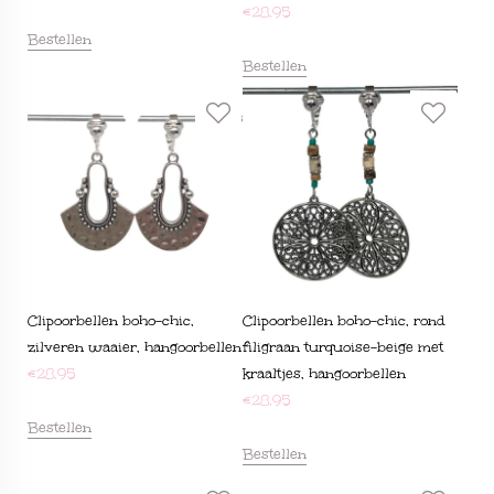
€
28,95
Bestellen
Bestellen
Clipoorbellen boho-chic,
Clipoorbellen boho-chic, rond
zilveren waaier, hangoorbellen
filigraan turquoise-beige met
€
28,95
kraaltjes, hangoorbellen
€
28,95
Bestellen
Bestellen