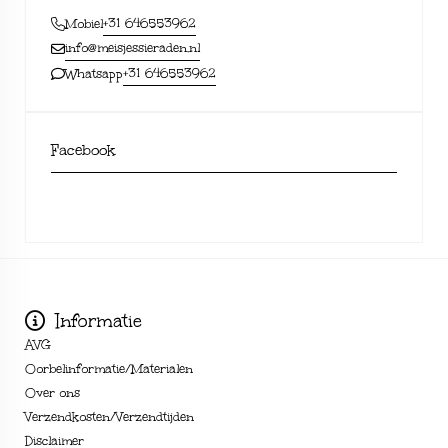
+31 646553962
Mobiel
info@meisjessieraden.nl
+31 646553962
Whatsapp
Facebook
Informatie
AVG
Oorbelinformatie/Materialen
Over ons
Verzendkosten/Verzendtijden
Disclaimer