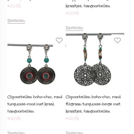
€
22,95
kraaltjes, hangoorbellen
€
28,95
Bestellen
Bestellen
Clipoorbellen boho-chic, rond
Clipoorbellen boho-chic, rond
turquoise-rood met kraal,
filigraan turquoise-beige met
hangoorbellen
kraaltjes, hangoorbellen
€
28,95
€
28,95
Bestellen
Bestellen