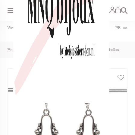
Zoeken
Verzendkosten NL €1,50, GRATIS bij bestelling vanaf €15. BE en
DE €2,95, GRATIS verzenden vanaf €50.
Home
>
Clipoorbellen boho-chic, zilveren waaier, hangoorbellen