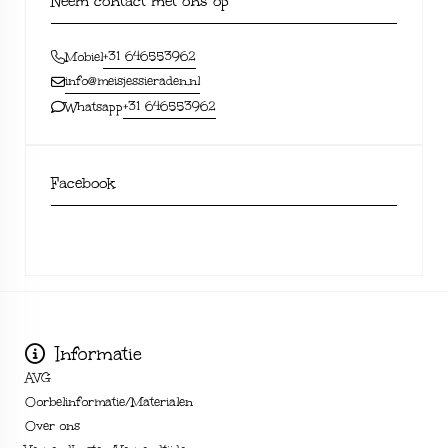
Neem contact met ons op
+31 646553962
Mobiel
info@meisjessieraden.nl
+31 646553962
Whatsapp
Facebook
Informatie
AVG
Oorbelinformatie/Materialen
Over ons