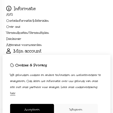
Informatie
AVG
Oorbelinformatie/Materialen
Over ons
Verzendkosten/Verzendtijden
Disclaimer
Algemene voorwaarden
Mijn account
Inloggen
Bestelhistorie
Cookies & Privacy
Verlanglijst
We gebruiken cookies en andere technieken om websiteverkeer te
Nieuwsbrief
Klantenservice
analyseren. Ook delen we informatie over uw gebruik van onze
site met onze partners voor analyse.
Lees onze cookieverklaring
Contact
hier
Sitemap
Accepteren
Weigeren