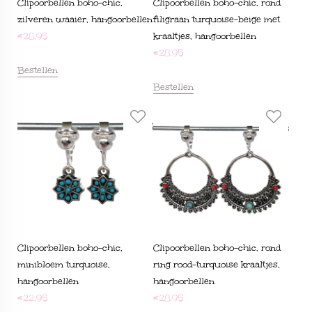
Clipoorbellen boho-chic,
Clipoorbellen boho-chic, rond
zilveren waaier, hangoorbellen
filigraan turquoise-beige met
€
28,95
kraaltjes, hangoorbellen
€
28,95
Bestellen
Bestellen
Clipoorbellen boho-chic,
Clipoorbellen boho-chic, rond
minibloem turquoise,
ring rood-turquoise kraaltjes,
hangoorbellen
hangoorbellen
€
22,95
€
28,95