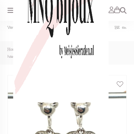
Zoeken
Verzendkosten NL €1,50, GRATIS bij bestelling vanaf €15. BE en
DE €2,95, GRATIS verzenden vanaf €50.
Home
>
Clipoorbellen dromenvanger hartje met glitters,
hangoorbellen